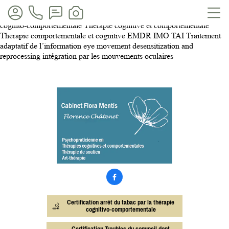
Cabinet Flora Mentis Oyonnax, Nantua, Bourg-en-Bresse Ain, Rhone-
Alpes, Haut-Bugey Saint-Claude Lons-Le-Saulnier TCC Therapie
cognito-comportementale Therapie cognitive et comportementale
Therapie comportementale et cognitive EMDR IMO TAI Traitement
adaptatif de l’information eye movement desensitization and
reprocessing intégration par les mouvements oculaires

Certification arrêt du tabac par la thérapie
cognitivo-comportementale
Certification Troubles du sommeil dont