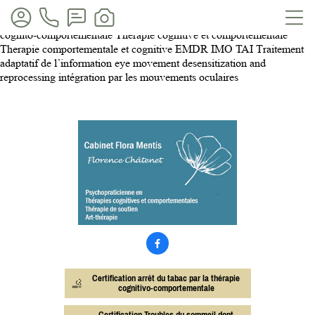
Cabinet Flora Mentis Oyonnax, Nantua, Bourg-en-Bresse Ain, Rhone-
Alpes, Haut-Bugey Saint-Claude Lons-Le-Saulnier TCC Therapie
cognito-comportementale Therapie cognitive et comportementale
Therapie comportementale et cognitive EMDR IMO TAI Traitement
adaptatif de l’information eye movement desensitization and
reprocessing intégration par les mouvements oculaires

Certification arrêt du tabac par la thérapie
cognitivo-comportementale
Certification Troubles du sommeil dont