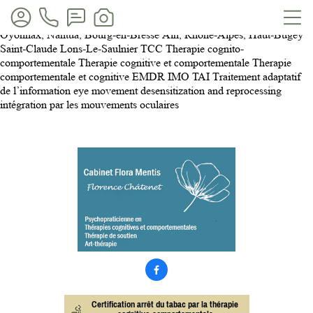
Cabinet Flora Mentis, psychopraticienne en thérapie cognitive et
comportementale et art-thérapie à Oyonnax
Cabinet Flora Mentis
Oyonnax, Nantua, Bourg-en-Bresse Ain, Rhone-Alpes, Haut-Bugey
Saint-Claude Lons-Le-Saulnier TCC Therapie cognito-
comportementale Therapie cognitive et comportementale Therapie
comportementale et cognitive EMDR IMO TAI Traitement adaptatif
de l’information eye movement desensitization and reprocessing
intégration par les mouvements oculaires

Certification arrêt du tabac par la thérapie