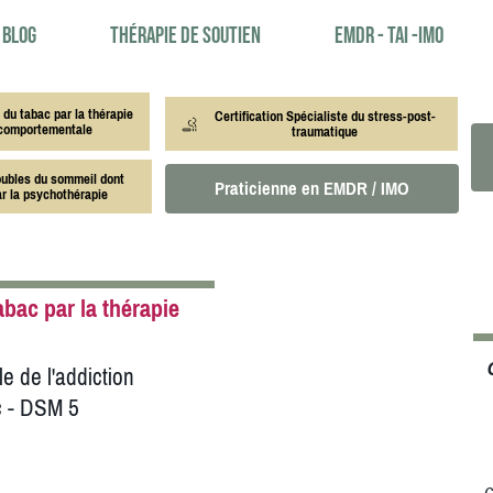
Blog
Thérapie de soutien
EMDR - TAI -IMO
t du tabac par la thérapie
Certification Spécialiste du stress-post-
-comportementale
traumatique
roubles du sommeil dont
Praticienne en EMDR / IMO
ar la psychothérapie
abac par la thérapie
e de l'addiction
ac - DSM 5
e
e
c