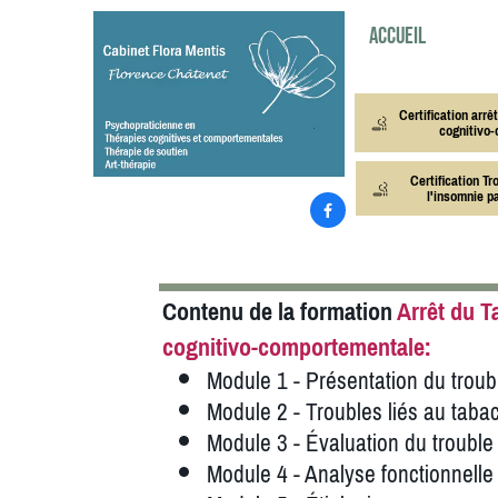
Accueil
Certification arrê
cognitivo
Certification T
l'insomnie p

Contenu de la formation
Arrêt du T
cognitivo-comportementale:
Module 1 - Présentation du troubl
Module 2 - Troubles liés au tab
Module 3 - Évaluation du troubl
Module 4 - Analyse fonctionnell