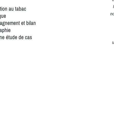
ction au tabac
ique
no
agnement et bilan
raphie
une étude de cas