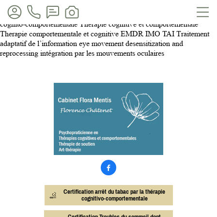
Cabinet Flora Mentis Oyonnax, Nantua, Bourg-en-Bresse Ain, Rhone-
Alpes, Haut-Bugey Saint-Claude Lons-Le-Saulnier TCC Therapie
cognito-comportementale Therapie cognitive et comportementale
Therapie comportementale et cognitive EMDR IMO TAI Traitement
adaptatif de l’information eye movement desensitization and
reprocessing intégration par les mouvements oculaires

Certification arrêt du tabac par la thérapie
cognitivo-comportementale
Certification Troubles du sommeil dont