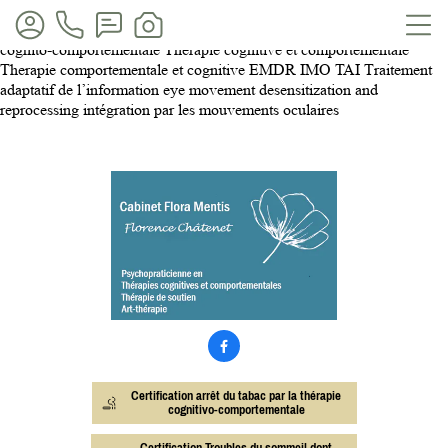
Cabinet Flora Mentis Oyonnax, Nantua, Bourg-en-Bresse Ain, Rhone-
Alpes, Haut-Bugey Saint-Claude Lons-Le-Saulnier TCC Therapie
cognito-comportementale Therapie cognitive et comportementale
Therapie comportementale et cognitive EMDR IMO TAI Traitement
adaptatif de l’information eye movement desensitization and
reprocessing intégration par les mouvements oculaires

Certification arrêt du tabac par la thérapie
cognitivo-comportementale
Certification Troubles du sommeil dont